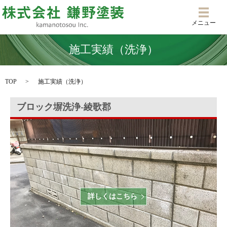
メニ
メニュー
施工実績（洗浄）
TOP
施工実績（洗浄）
ブロック塀洗浄‐綾歌郡
詳しくはこちら