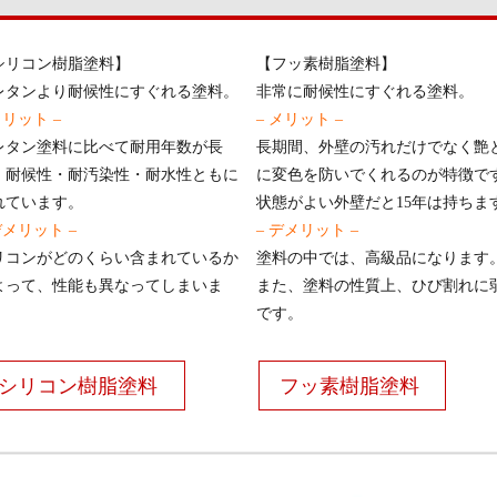
シリコン樹脂塗料】
【フッ素樹脂塗料】
レタンより耐候性にすぐれる塗料。
非常に耐候性にすぐれる塗料。
メリット –
– メリット –
レタン塗料に比べて耐用年数が長
長期間、外壁の汚れだけでなく艶
、耐候性・耐汚染性・耐水性ともに
に変色を防いでくれるのが特徴で
れています。
状態がよい外壁だと15年は持ちま
デメリット –
– デメリット –
リコンがどのくらい含まれているか
塗料の中では、高級品になります
よって、性能も異なってしまいま
また、塗料の性質上、ひび割れに
。
です。
シリコン樹脂塗料
フッ素樹脂塗料