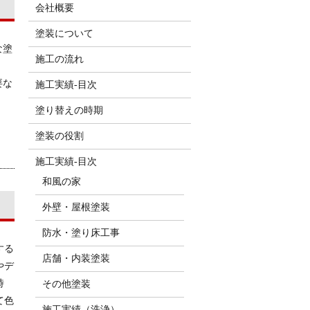
会社概要
塗装について
な塗
施工の流れ
要な
施工実績-目次
塗り替えの時期
塗装の役割
施工実績-目次
和風の家
外壁・屋根塗装
防水・塗り床工事
する
店舗・内装塗装
やデ
時
その他塗装
て色
施工実績（洗浄）