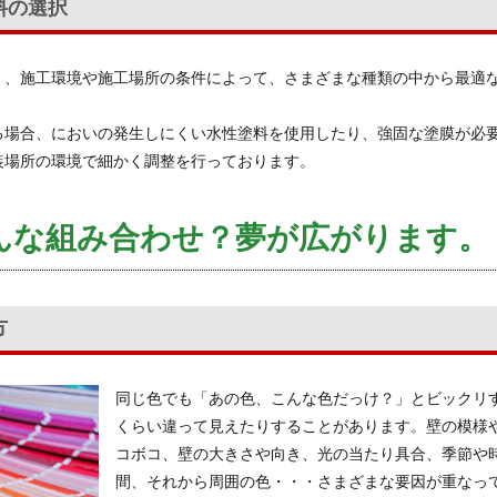
料の選択
く、施工環境や施工場所の条件によって、さまざまな種類の中から最適
る場合、においの発生しにくい水性塗料を使用したり、強固な塗膜が必
装場所の環境で細かく調整を行っております。
んな組み合わせ？夢が広がります。
方
同じ色でも「あの色、こんな色だっけ？」とビックリ
くらい違って見えたりすることがあります。壁の模様
コボコ、壁の大きさや向き、光の当たり具合、季節や
間、それから周囲の色・・・さまざまな要因が重なっ