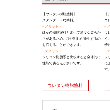
【ウレタン樹脂塗料】
【
スタンダードな塗料。
ウ
– メリット –
– 
ほかの樹脂塗料と比べて適度な柔らか
ウ
さがあるため、ひび割れが発生するの
く
を抑えることができます。
優
– デメリット –
– 
シリコン樹脂系と比較すると全体的に
シ
性能で劣る点が多いです。
に
す
ウレタン樹脂塗料