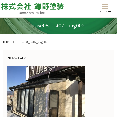
メニ
メニュー
case08_list07_img002
TOP
case08_list07_img002
2018-05-08