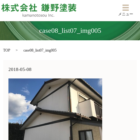
メニ
メニュー
case08_list07_img005
TOP
case08_list07_img005
2018-05-08