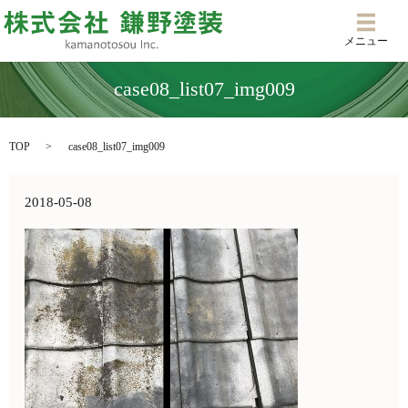
メニ
メニュー
case08_list07_img009
TOP
case08_list07_img009
2018-05-08