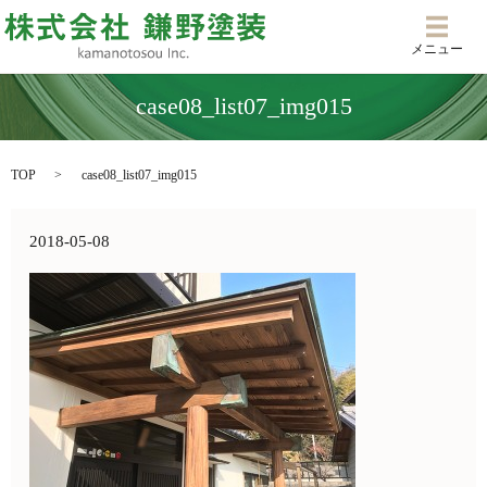
メニ
メニュー
case08_list07_img015
TOP
case08_list07_img015
2018-05-08