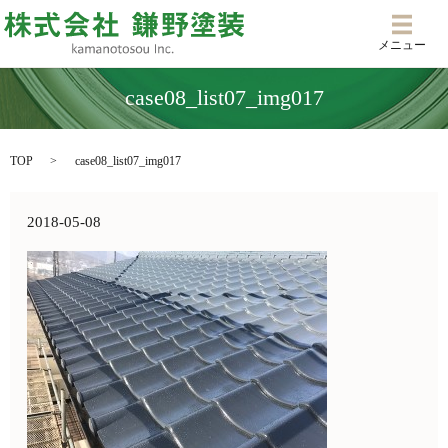
メニ
メニュー
case08_list07_img017
TOP
case08_list07_img017
2018-05-08