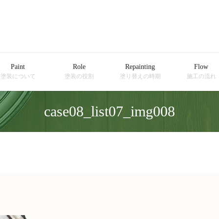
Paint
Role
Repainting
Flow
塗装について
塗装の役割
塗り替えの時期
施工の流れ
case08_list07_img008