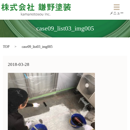
メニ
メニュー
case09_list03_img005
TOP
case09_list03_img005
2018-03-28