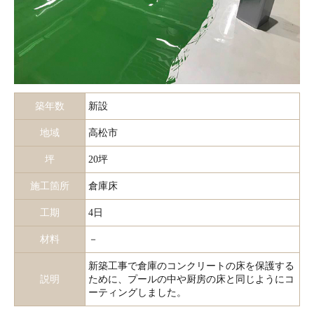
築年数
新設
地域
高松市
坪
20坪
施工箇所
倉庫床
工期
4日
材料
－
新築工事で倉庫のコンクリートの床を保護する
説明
ために、プールの中や厨房の床と同じようにコ
ーティングしました。