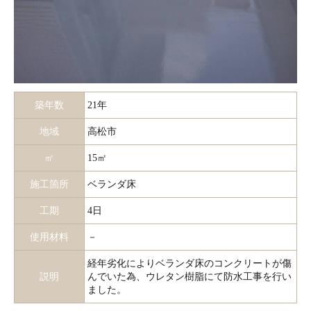
築年数
21年
地域
高松市
㎡
15㎡
施工箇所
ベランダ床
工期
4日
使用材料
－
経年劣化によりベランダ床のコンクリートが傷
説明
んでいた為、ウレタン樹脂にて防水工事を行い
ました。