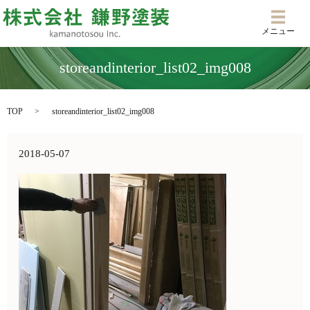
メニ
メニュー
storeandinterior_list02_img008
TOP
storeandinterior_list02_img008
2018-05-07