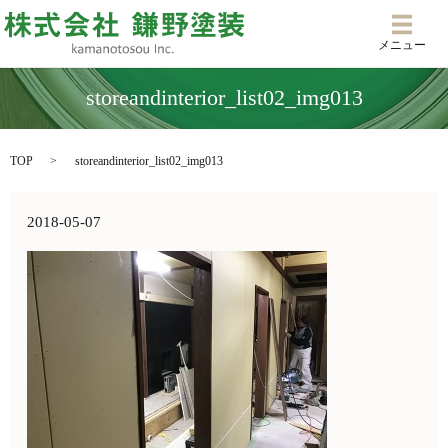
メニ
メニュー
storeandinterior_list02_img013
TOP
storeandinterior_list02_img013
2018-05-07