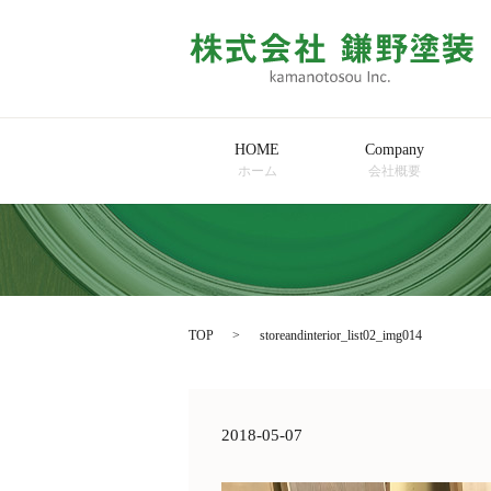
HOME
Company
ホーム
会社概要
TOP
storeandinterior_list02_img014
2018-05-07