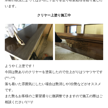
木材の状況によってはさらに下塗りを塗り研磨処理を繰り返し行
います。
クリヤー上塗り施工中
ようやく上塗です！
今回は艶ありのクリヤーを塗装したので仕上がりはツヤツヤです
(*^-^*)
落ち着いた雰囲気にしたい場合は艶消しや3分艶などがオススメ
です。
また艶もお客様のご要望通りに微調整できますので施工の際はご
相談ください!(^^)!