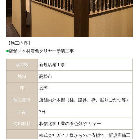
【施工内容】
■
店舗／木材着色クリヤー塗装工事
築年数
新規店舗工事
地域
高松市
坪
19坪
施工箇所
店舗内外木部（柱、建具、枠、掘りごたつ等）
工期
7日
使用材料
和信化学工業の着色剤/クリヤー
株式会社ガイナ様からのご依頼で、新規店舗工