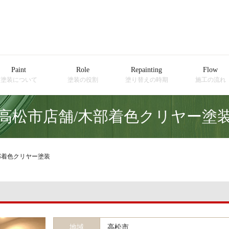
Paint
Role
Repainting
Flow
塗装について
塗装の役割
塗り替えの時期
施工の流れ
高松市店舗/木部着色クリヤー塗
部着色クリヤー塗装
地域
高松市