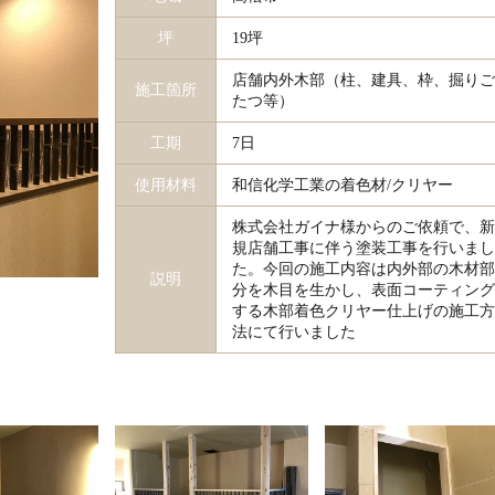
坪
19坪
店舗内外木部（柱、建具、枠、掘りご
施工箇所
たつ等）
工期
7日
使用材料
和信化学工業の着色材/クリヤー
株式会社ガイナ様からのご依頼で、新
規店舗工事に伴う塗装工事を行いまし
た。今回の施工内容は内外部の木材部
説明
分を木目を生かし、表面コーティング
する木部着色クリヤー仕上げの施工方
法にて行いました