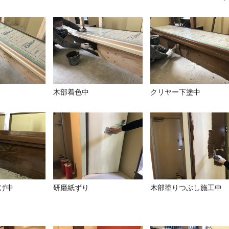
木部着色中
クリヤー下塗中
げ中
研磨紙ずり
木部塗りつぶし施工中