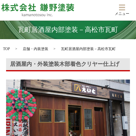
メニ
メニュー
瓦町居酒屋内部塗装－高松市瓦町
TOP
店舗・内装塗装
瓦町居酒屋内部塗装－高松市瓦町
居酒屋内・外装塗装木部着色クリヤー仕上げ