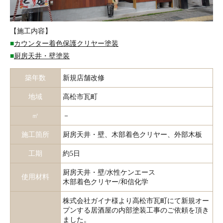
【施工内容】
■
カウンター着色保護クリヤー塗装
■
厨房天井・壁塗装
築年数
新規店舗改修
地域
高松市瓦町
㎡
－
施工箇所
厨房天井・壁、木部着色クリヤー、外部木板
工期
約5日
厨房天井・壁/水性ケンエース
使用材料
木部着色クリヤー/和信化学
株式会社ガイナ様より高松市瓦町にて新規オー
プンする居酒屋の内部塗装工事のご依頼を頂き
ました。