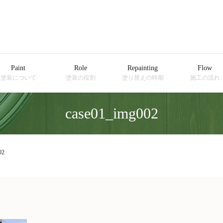
Paint
Role
Repainting
Flow
塗装について
塗装の役割
塗り替えの時期
施工の流れ
case01_img002
02