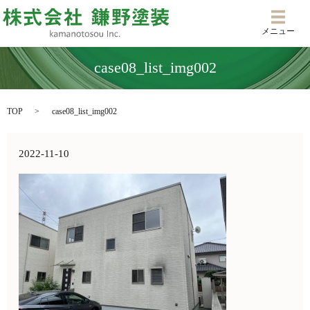
メニ
メニュー
case08_list_img002
TOP
case08_list_img002
2022-11-10