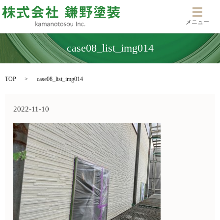
メニ
メニュー
case08_list_img014
TOP
case08_list_img014
2022-11-10