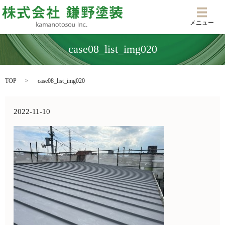
メニ
メニュー
case08_list_img020
TOP
case08_list_img020
2022-11-10