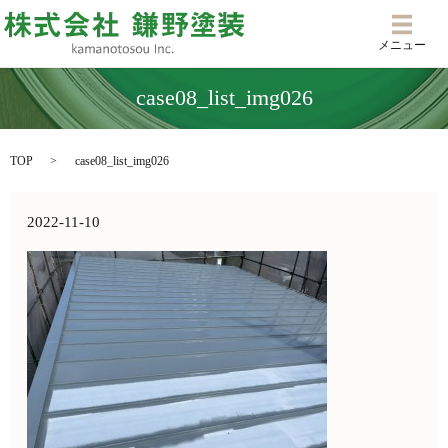
メニ
メニュー
case08_list_img026
TOP
case08_list_img026
2022-11-10