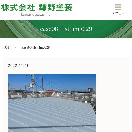
メニ
メニュー
case08_list_img029
TOP
case08_list_img029
2022-11-10