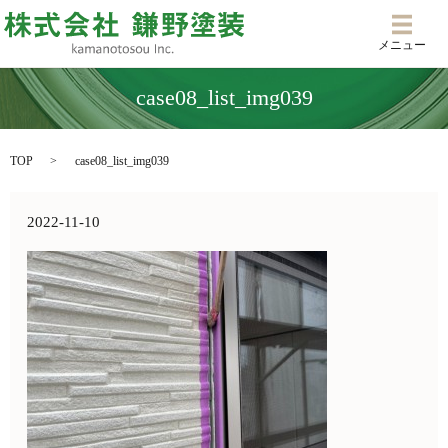
メニ
メニュー
case08_list_img039
TOP
case08_list_img039
2022-11-10