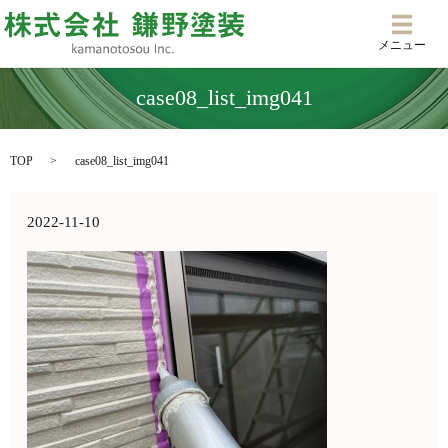
メニ
メニュー
case08_list_img041
TOP
case08_list_img041
2022-11-10