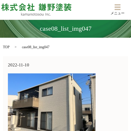
メニ
メニュー
case08_list_img047
TOP
case08_list_img047
2022-11-10