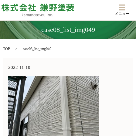
メニ
メニュー
case08_list_img049
TOP
case08_list_img049
2022-11-10