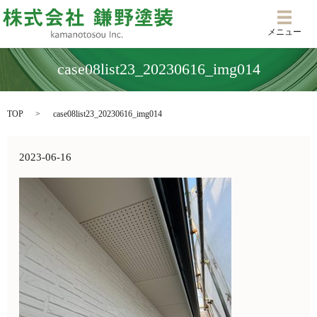
メニ
メニュー
case08list23_20230616_img014
TOP
case08list23_20230616_img014
2023-06-16