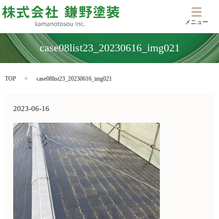
メニ
メニュー
case08list23_20230616_img021
TOP
case08list23_20230616_img021
2023-06-16