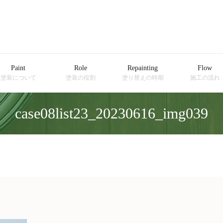
Paint
Role
Repainting
Flow
塗装について
塗装の役割
塗り替えの時期
施工の流れ
case08list23_20230616_img039