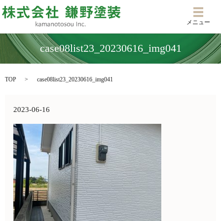
メニ
メニュー
case08list23_20230616_img041
TOP
case08list23_20230616_img041
2023-06-16