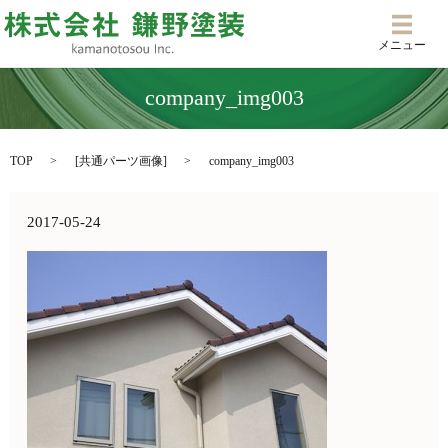
メニ
メニュー
company_img003
TOP
[
共通パーツ画像
]
company_img003
2017-05-24