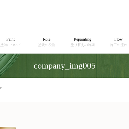
Paint
Role
Repainting
Flow
塗装について
塗装の役割
塗り替えの時期
施工の流れ
company_img005
05