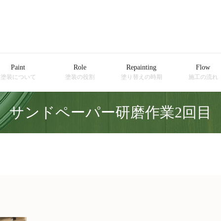
Paint
Role
Repainting
Flow
塗装について
塗装の役割
塗り替えの時期
施工の流れ
サンドペーパー研磨作業2回目