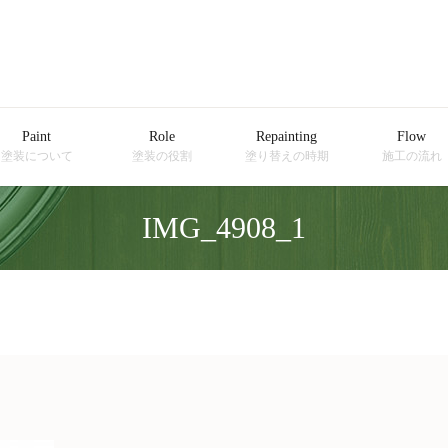
Paint
Role
Repainting
Flow
塗装について
塗装の役割
塗り替えの時期
施工の流れ
IMG_4908_1