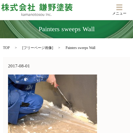
メニ
メニュー
Painters sweeps Wall
TOP
[
フリーページ画像
]
Painters sweeps Wall
2017-08-01